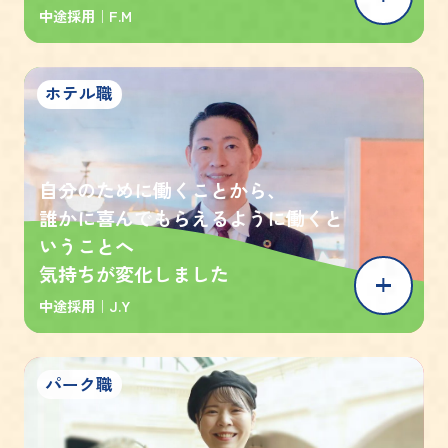
中途採用｜
F.M
ホテル職
自分のために働くことから、
誰かに喜んでもらえるように働くと
いうことへ
気持ちが変化しました
中途採用｜
J.Y
パーク職