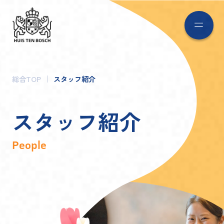
総合TOP
スタッフ紹介
ス
タ
ッ
フ
紹
介
People