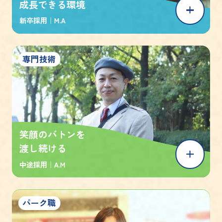
成長できる環境
新卒採用｜
M.A
専門技術
笑顔のバトンを
渡し続ける
中途採用｜
A.M
パーク職