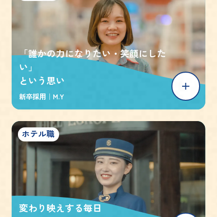
「誰かの力になりたい・笑顔にした
い」
という思い
新卒採用｜
M.Y
ホテル職
変わり映えする毎日