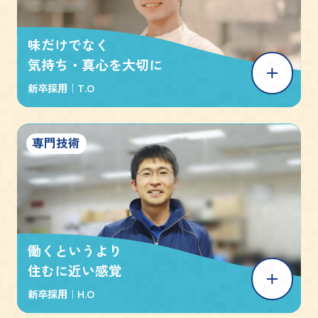
味だけでなく
気持ち・真心を大切に
新卒採用｜
T.O
専門技術
働くというより
住むに近い感覚
新卒採用｜
H.O