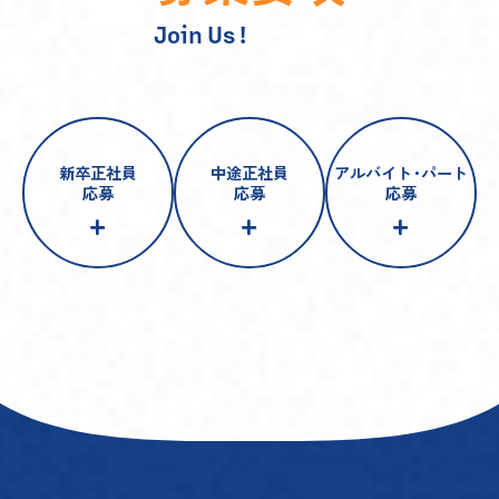
Join Us !
新卒正社員
中途正社員
アルバイト
・
パート
応募
応募
応募