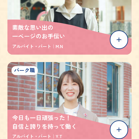
素敵な思い出の
一ページのお手伝い
アルバイト・パート｜
M.N
パーク職
今日も一日頑張った！
自信と誇りを持って働く
アルバイト・パート｜
Y.T