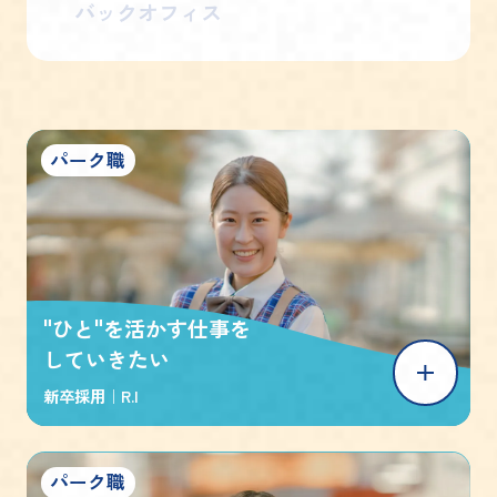
バックオフィス
パーク職
"ひと"を活かす仕事を
していきたい
新卒採用｜
R.I
パーク職