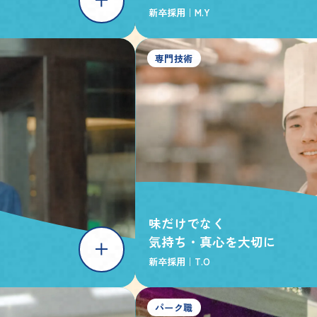
新卒採用｜
M.Y
専門技術
味だけでなく
気持ち・真心を大切に
新卒採用｜
T.O
パーク職