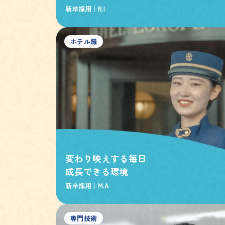
新卒採用｜
R.I
ホテル職
変わり映えする毎日
成長できる環境
新卒採用｜
M.A
専門技術