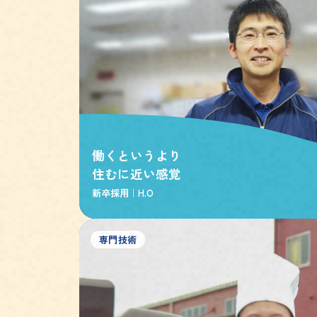
働くというより
住むに近い感覚
新卒採用｜
H.O
専門技術