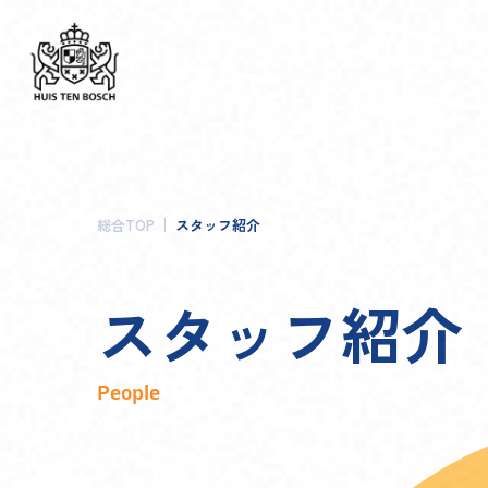
総合TOP
スタッフ紹介
ス
タ
ッ
フ
紹
介
People