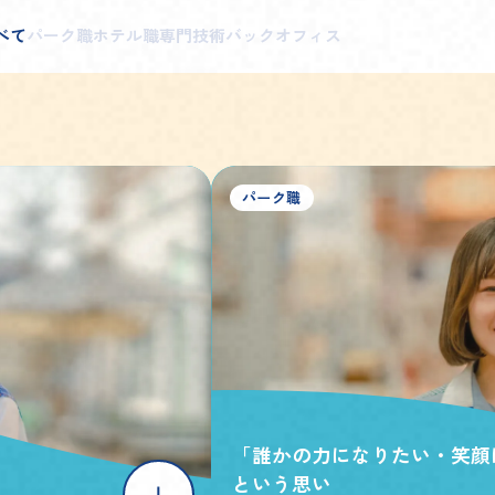
べて
パーク職
ホテル職
専門技術
バックオフィス
パーク職
「誰かの力になりたい・笑顔
という思い