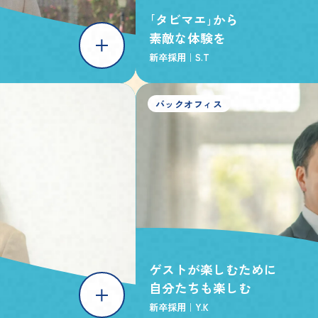
｢タビマエ｣から
素敵な体験を
新卒採用｜
S.T
バックオフィス
ゲストが楽しむために
自分たちも楽しむ
新卒採用｜
Y.K