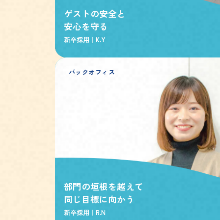
ゲストの安全と
安心を守る
新卒採用｜
K.Y
バックオフィス
部門の垣根を越えて
同じ目標に向かう
新卒採用｜
R.N