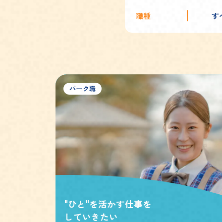
職種
す
パーク職
"ひと"を活かす仕事を
していきたい