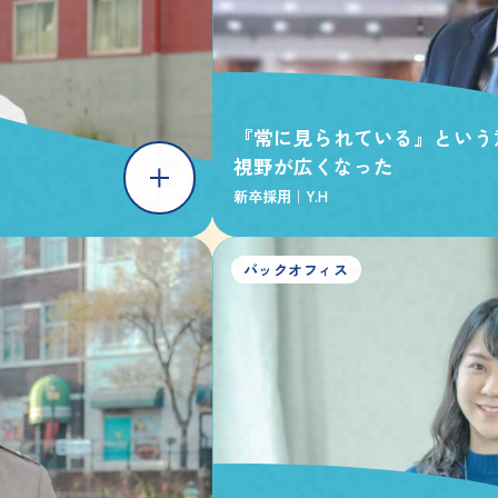
『常に見られている』という
視野が広くなった
新卒採用｜
Y.H
バックオフィス