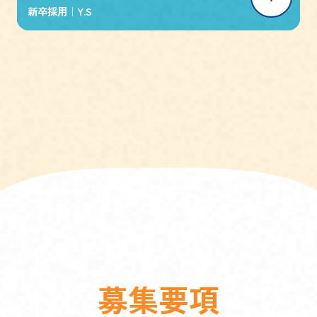
新卒採用｜
Y.S
募
集
要
項