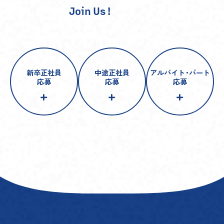
Join Us !
新卒正社員
中途正社員
アルバイト
・
パート
応募
応募
応募