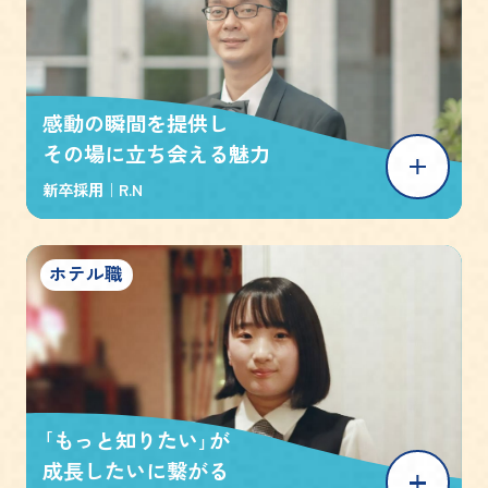
感動の瞬間を提供し
その場に立ち会える魅力
新卒採用｜
R.N
ホテル職
｢もっと知りたい｣が
成長したいに繋がる