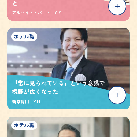
と
アルバイト・パート｜
C.S
ホテル職
『常に見られている』という意識で
視野が広くなった
新卒採用｜
Y.H
ホテル職