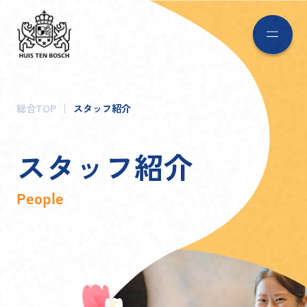
総合TOP
スタッフ紹介
ス
タ
ッ
フ
紹
介
People