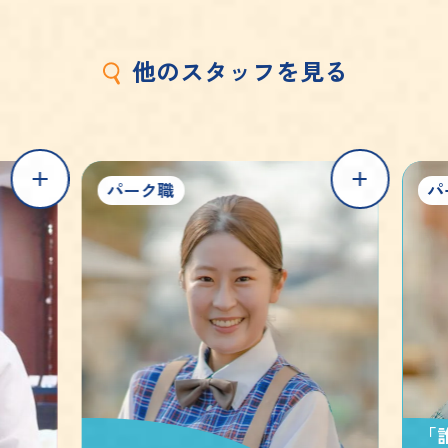
他
の
ス
タ
ッ
フ
を
見
る
パーク職
パ
「