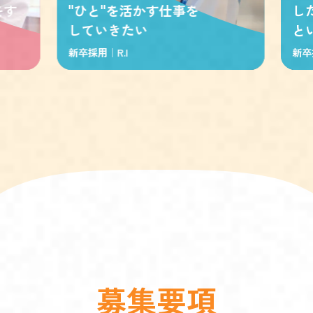
をす
"ひと"を活かす仕事を
し
していきたい
と
新卒採用｜
R.I
新卒
募
集
要
項