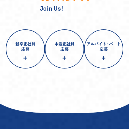
Join Us !
新卒正社員
中途正社員
アルバイト
・
パート
応募
応募
応募