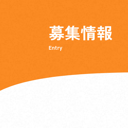
募
集
情
報
Entry