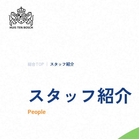
総合TOP
スタッフ紹介
ス
タ
ッ
フ
紹
介
People