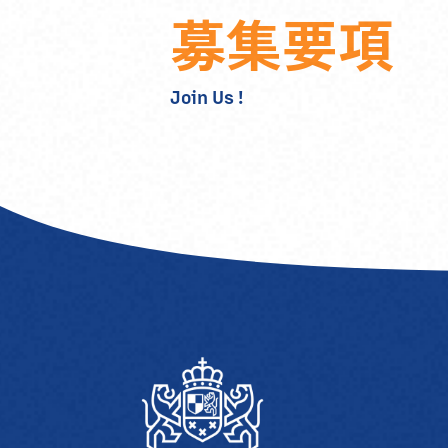
募
集
要
項
Join Us !