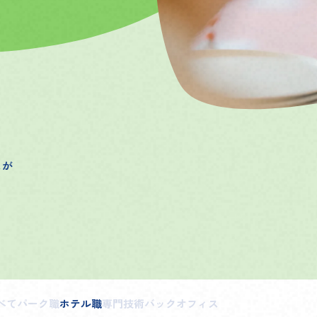
スが
べて
パーク職
ホテル職
専門技術
バックオフィス