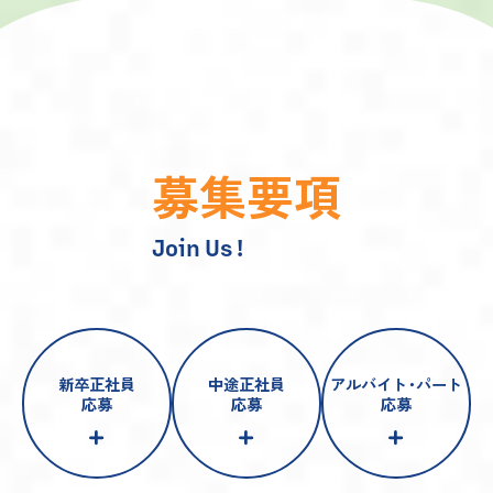
募
集
要
項
Join Us !
新卒正社員
中途正社員
アルバイト
・
パート
応募
応募
応募