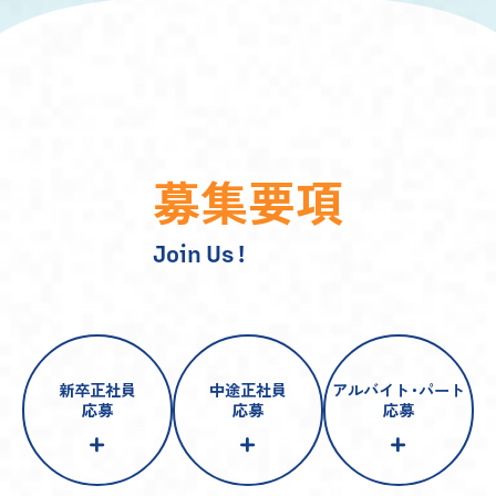
募
集
要
項
Join Us !
新卒正社員
中途正社員
アルバイト
・
パート
応募
応募
応募