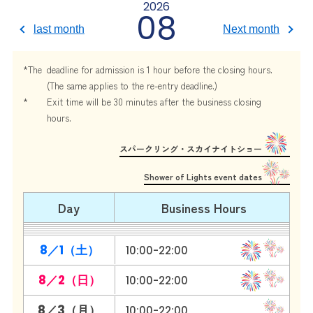
2026
08
last month
Next month
*The
deadline for admission is 1 hour before the closing hours.
(The same applies to the re-entry deadline.)
*
Exit time will be 30 minutes after the business closing
hours.
Shower of Lights event dates
Day
​ ​
Business Hours
8／1（土）
10:00-22:00
8／2（日）
10:00-22:00
8／3（月）
10:00-22:00