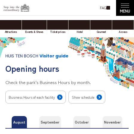
FAQ
Attractions
Events & Shows
Ticket prices
Hotel
Gourmet
Access
HUIS TEN BOSCH
Visitor guide
Opening hours
Check the park's Business Hours by month.
Business Hours of each facility
Show schedule
August
September
October
November