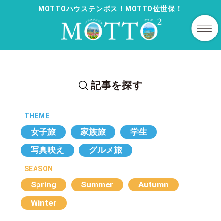
MOTTOハウステンボス！MOTTO佐世保！
記事を探す
THEME
女子旅
家族旅
学生
写真映え
グルメ旅
SEASON
Spring
Summer
Autumn
Winter