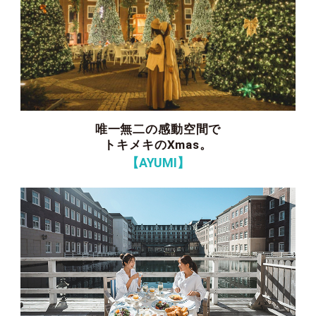
唯一無二の感動空間で
トキメキのXmas。
【AYUMI】