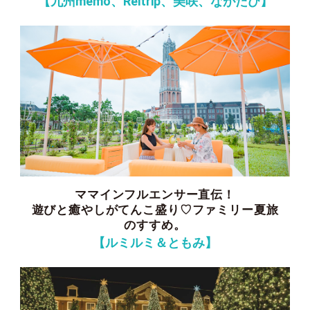
【九州memo、Reitrip、美咲、ながたび】
ママインフルエンサー直伝！
遊びと癒やしがてんこ盛り♡ファミリー夏旅
のすすめ。
【ルミルミ＆ともみ】